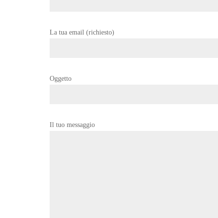
La tua email (richiesto)
Oggetto
Il tuo messaggio