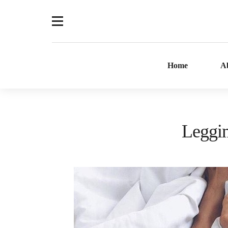
Home
A
Leggim