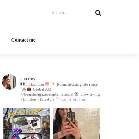
Contact me
annatursi
in London
Romanticising life since
‘86
Global AM
@hearstmagazinesinternational
Slow living
• London • Lifestyle
Come with me