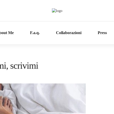
bout Me
F.a.q.
Collaborazioni
Press
i, scrivimi