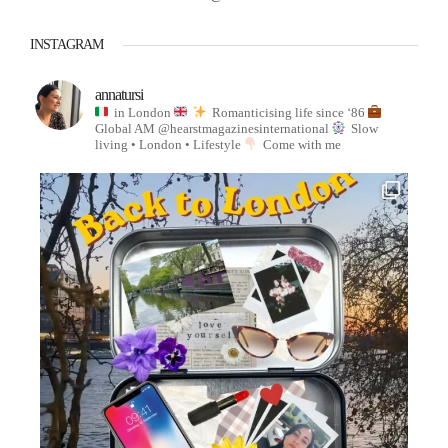
INSTAGRAM
annatursi
in London
Romanticising life since ‘86
Global AM @hearstmagazinesinternational
Slow
living • London • Lifestyle
Come with me