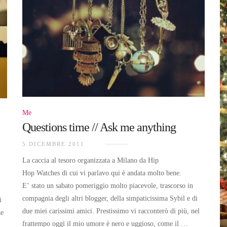
Me
Questions time // Ask me anything
5 DICEMBRE 2011
La caccia al tesoro organizzata a Milano da Hip
Hop Watches di cui vi parlavo qui è andata molto bene.
E’ stato un sabato pomeriggio molto piacevole, trascorso in
compagnia degli altri blogger, della simpaticissima Sybil e di
i
due miei carissimi amici. Prestissimo vi racconterò di più, nel
ze
frattempo oggi il mio umore è nero e uggioso, come il …