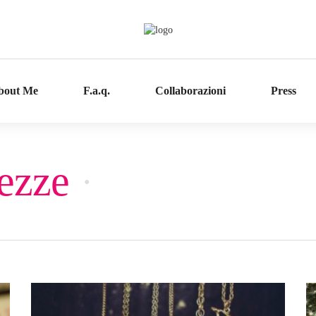
bout Me
F.a.q.
Collaborazioni
Press
lezze