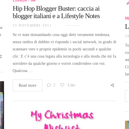
Lifestyle
Me
Hip Hop Blogger Buster: caccia ai
blogger italiani e a Lifestyle Notes
M
L
23 NOVEMBRE 2011
na
Se vi state domandando cosa oggi detti veramente tendenza,
i
2
senza ombra di dubbio vi rispondo i social network, in grado di
To
scatenare vere e proprie epidemie in pochi secondi e qualche
co
clic. E c’è una cosa legata alla tecnologia e alla moda che mi fa
se
sorridere da qualche giorno e vorrei condividere con voi.
Ci
Qualcosa …
la
…
2
Like
Read more