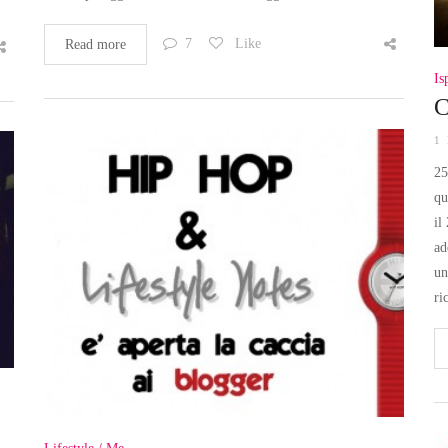
7
Like
Read more
Is
C
1
25
qu
il
ad
un
ri