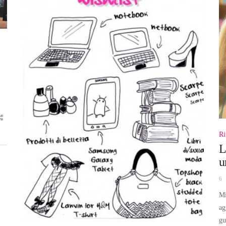
Ri
L
u
6
Mi
ag
gu