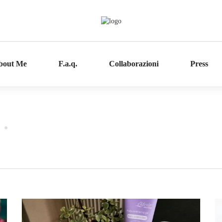
bout Me
F.a.q.
Collaborazioni
Press