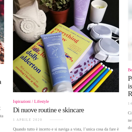
Be
P
a
i
R
Ispirazioni
Lifestyle
1
Di nuove routine e skincare
E
Ci
ta
1 APRILE 2020
ne
do
Quando tutto è incerto e si naviga a vista, l’unica cosa da fare è