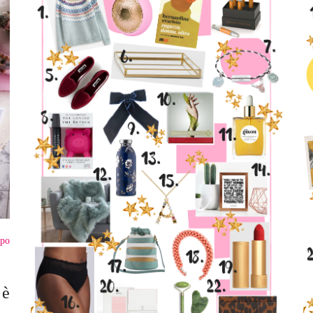
po
 è