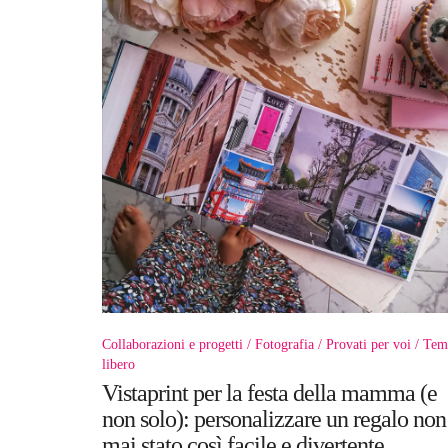
Collaborazioni e progetti
Fotografia
Provati per voi
Tem
libero
Vistaprint per la festa della mamma (e
non solo): personalizzare un regalo non
mai stato così facile e divertente