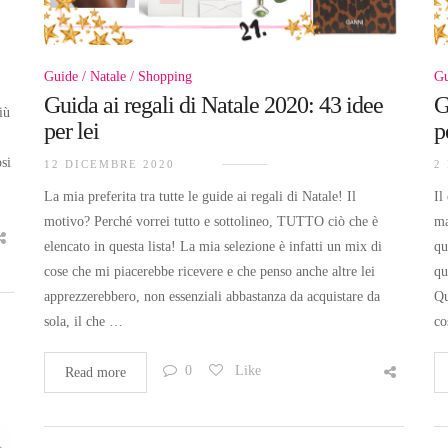
Guide
Natale
Shopping
Gu
Guida ai regali di Natale 2020: 43 idee
G
iù
per lei
p
osi
12 DICEMBRE 2020
2
La mia preferita tra tutte le guide ai regali di Natale! Il
Il
motivo? Perché vorrei tutto e sottolineo, TUTTO ciò che è
ma
elencato in questa lista! La mia selezione è infatti un mix di
qu
cose che mi piacerebbe ricevere e che penso anche altre lei
qu
apprezzerebbero, non essenziali abbastanza da acquistare da
Qu
sola, il che …
co
0
Like
Read more