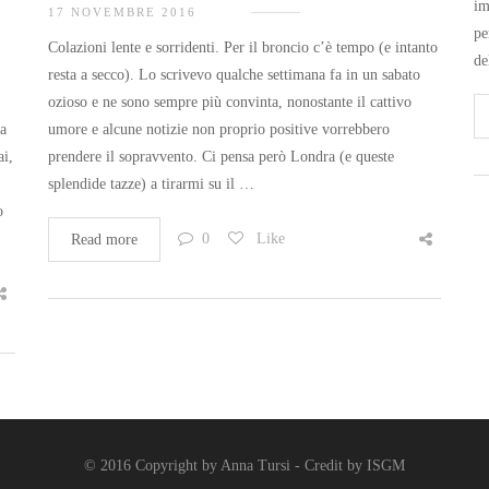
im
17 NOVEMBRE 2016
pe
Colazioni lente e sorridenti. Per il broncio c’è tempo (e intanto
de
resta a secco). Lo scrivevo qualche settimana fa in un sabato
ozioso e ne sono sempre più convinta, nonostante il cattivo
da
umore e alcune notizie non proprio positive vorrebbero
ai,
prendere il sopravvento. Ci pensa però Londra (e queste
splendide tazze) a tirarmi su il …
o
0
Like
Read more
© 2016 Copyright by Anna Tursi - Credit by
ISGM