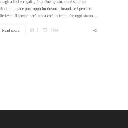
magina luci e regali già da fine agosto, ma è stato un
riodo intenso e purtroppo ho dovuto rimandare i pensieri
lle feste. Il tempo però passa così in fretta che oggi siamo …
3
Like
Read more