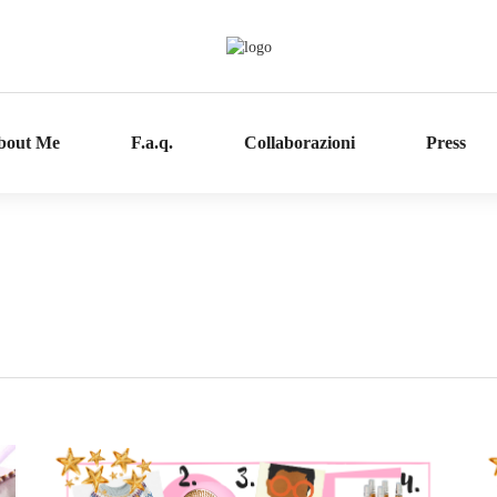
bout Me
F.a.q.
Collaborazioni
Press