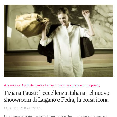
Accessori
Appuntamenti
Borse
Eventi e concorsi
Shopping
Tiziana Fausti: l’eccellenza italiana nel nuovo
shoowroom di Lugano e Fedra, la borsa icona
18 SETTEMBRE 2013
Ho sempre pensato che tutto ha una vita e che se gli oggetti potessero