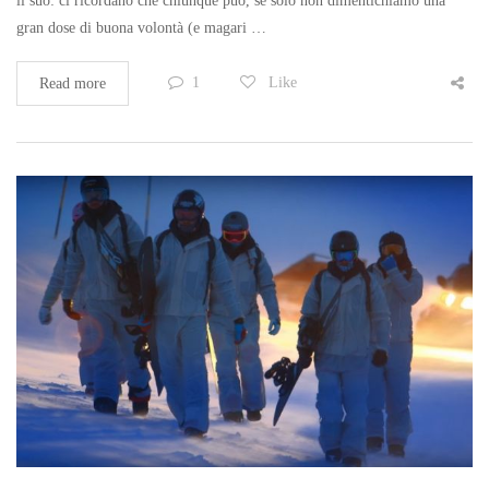
il suo: ci ricordano che chiunque può, se solo non dimentichiamo una
gran dose di buona volontà (e magari …
1
Like
Read more