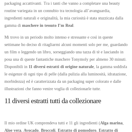
packaging accattivanti. Tra i tanti che vanno a completare una beauty
routine variegata in un connubio tra tecnologia all’avanguardia,
ingredienti naturali e originalità, la mia curiosità è stata stuzzicata dalla
gamma di
maschere in tessuto I’m Real
.
Mi trovo in un periodo molto intenso e stressante e così in queste
settimane ho deciso di ritagliarmi alcuni momenti solo per me, guardando
un film o leggendo un libro, sorseggiando una tazza di tè e lasciando in
posa una di queste fantastiche maschere Tonymoly per almeno 30 minuti.
Disponibili in
11 diversi estratti di origine naturale
, la gamma soddisfa
le esigenze di ogni tipo di pelle (dalla pulizia alla luminosità, idratazione,
morbidezza) ed è caratterizzata da un packaging super colorato e dalle
illustrazioni che fanno venire voglia di collezionarle tutte.
11 diversi estratti tutti da collezionare
Il mio ordine UK comprendeva tutti e 11 gli ingredienti (
Alga marina
,
Aloe vera
,
Avocado
,
Broccoli
,
Estratto di pomodoro
,
Estratto di