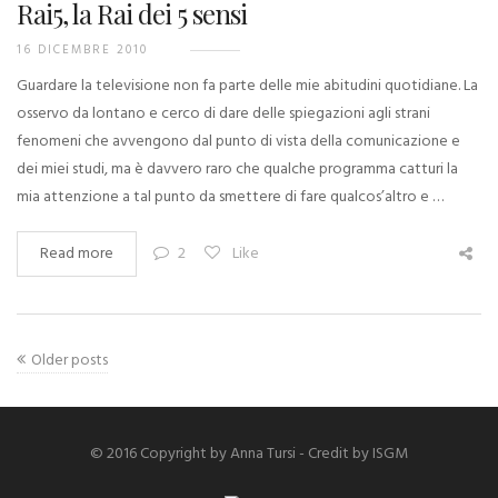
Rai5, la Rai dei 5 sensi
16 DICEMBRE 2010
Guardare la televisione non fa parte delle mie abitudini quotidiane. La
osservo da lontano e cerco di dare delle spiegazioni agli strani
fenomeni che avvengono dal punto di vista della comunicazione e
dei miei studi, ma è davvero raro che qualche programma catturi la
mia attenzione a tal punto da smettere di fare qualcos’altro e …
Read more
2
Like
Older posts
© 2016 Copyright by Anna Tursi - Credit by
ISGM