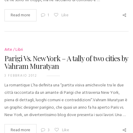
ce ne sono fin troppi, ma ne facciamo di continuo e …
Read more
1
Like
Arte
Libri
Parigi Vs. New York – A tally of two cities by
Vahram Muratyan
3 FEBBRAIO 2012
La romantique L’ha definita una “partita visiva amichevole tra le due
città raccontata da un amante di Parigi che attraversa New York,
piena di dettagli, luoghi comuni e contraddizioni”.Vahram Muratyan è
un graphic designer parigino, che quasi un anno fa ha aperto Paris vs.
New York, un divertentissimo blog dove presenta i suoi lavori. Una …
Read more
3
Like