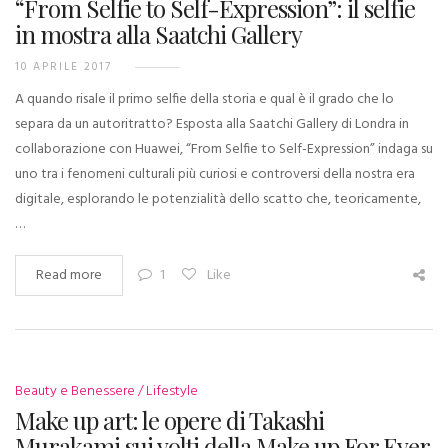
“From Selfie to Self-Expression”: il selfie
in mostra alla Saatchi Gallery
10 APRILE 2017
A quando risale il primo selfie della storia e qual è il grado che lo
separa da un autoritratto? Esposta alla Saatchi Gallery di Londra in
collaborazione con Huawei, “From Selfie to Self-Expression” indaga su
uno tra i fenomeni culturali più curiosi e controversi della nostra era
digitale, esplorando le potenzialità dello scatto che, teoricamente,
…
Read more
1
Like
Beauty e Benessere
Lifestyle
Make up art: le opere di Takashi
Murakami sui volti della Make up For Ever