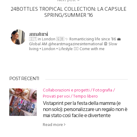
Next post
24BOTTLES TROPICAL COLLECTION: LA CAPSULE
SPRING/SUMMER '16
annatursi
🇮🇹 in London 🇬🇧
✨ Romanticising life since ‘86
💼
Global AM @hearstmagazinesinternational
🎡 Slow
living • London • Lifestyle
👇🏻 Come with me
POST RECENTI
Collaborazioni e progetti
Fotografia
Provati per voi
Tempo libero
Vistaprint per la festa della mamma (e
non solo): personalizzare un regalo non è
mai stato così facile e divertente
Read more