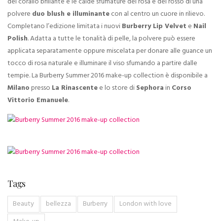
del corallo brillante e le calde sfumature del rosa e del rosso di una
polvere
duo blush e illuminante
con al centro un cuore in rilievo.
Completano l’edizione limitata i nuovi
Burberry Lip Velvet
e
Nail
Polish
. Adatta a tutte le tonalità di pelle, la polvere può essere
applicata separatamente oppure miscelata per donare alle guance un
tocco di rosa naturale e illuminare il viso sfumando a partire dalle
tempie. La Burberry Summer 2016 make-up collection è disponibile a
Milano
presso
La Rinascente
e lo store di
Sephora
in
Corso
Vittorio Emanuele
.
Tags
Beauty
bellezza
Burberry
London with love