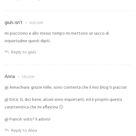
giuls isn’t
10/01/2010
mi piacciono e allo stesso tempo mi mettono un sacco di
inquietudine questi dipiti.
Reply to giuls
Anna
7/01/2010
@ Annachiara: grazie mille, sono contenta che il mio blog ti piaccia!
@ Erica: Sì, dici bene, alcuni sono inquietanti, ed è proprio questa
caratteristica che mi affascina 🙂
@ Francé: visto? li adoro!
Reply to Anna