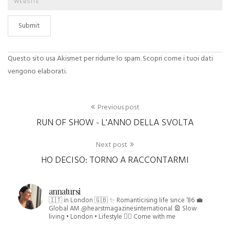
Submit
Questo sito usa Akismet per ridurre lo spam.
Scopri come i tuoi dati
vengono elaborati
.
Previous post
RUN OF SHOW - L'ANNO DELLA SVOLTA
Next post
HO DECISO: TORNO A RACCONTARMI
annatursi
🇮🇹 in London 🇬🇧
✨ Romanticising life since ‘86
💼
Global AM @hearstmagazinesinternational
🎡 Slow
living • London • Lifestyle
👇🏻 Come with me