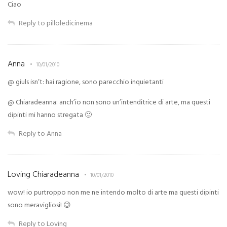
Ciao
Reply to pilloledicinema
Anna
10/01/2010
@ giuls isn’t: hai ragione, sono parecchio inquietanti
@ Chiaradeanna: anch’io non sono un’intenditrice di arte, ma questi
dipinti mi hanno stregata 🙂
Reply to Anna
Loving Chiaradeanna
10/01/2010
wow! io purtroppo non me ne intendo molto di arte ma questi dipinti
sono meravigliosi! 😉
Reply to Loving