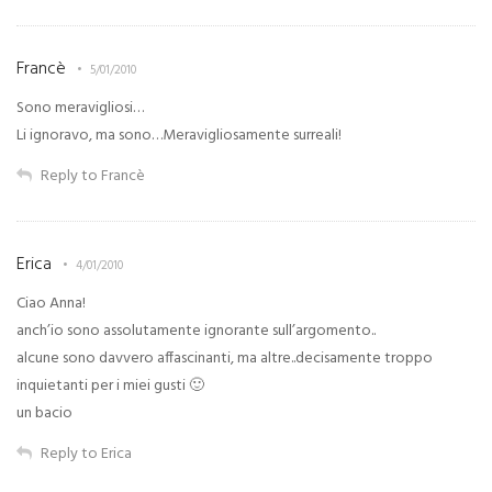
Francè
5/01/2010
Sono meravigliosi…
Li ignoravo, ma sono…Meravigliosamente surreali!
Reply to Francè
Erica
4/01/2010
Ciao Anna!
anch’io sono assolutamente ignorante sull’argomento..
alcune sono davvero affascinanti, ma altre..decisamente troppo
inquietanti per i miei gusti 🙂
un bacio
Reply to Erica