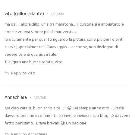
vito (grillociarlante)
4/01/2010
ma dai…. allora dillo, un’altra maratona… il cursone si è impuntato e
non ne voleva sapere più di muoversi……
Io sicuramente per quanto riguardo la pittura, sono più per i dipinti
classici, specialmente il Caravaggio…. anche se, non disdegno di
vedere tele di qualsisiasi stile.
Ti auguro una buona serata, Vito
Reply to vito
Annachiara
4/01/2010
Ma ciao cara!!!E buon anno a te…!!! 😀 Sei sempe un tesoro…Grazie
davvero per i tuoi commenti…Io invece invidio il tuo blog…è davvero
fatto benissimo…Brava brava!!! 😀 Un bacione
Reply to Annachiara